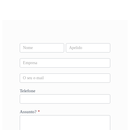
Pedido
Nome
Nome
de
Contacto
Telefone
Assunto?
*