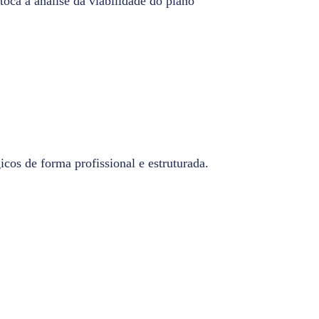
toca à análise da viabilidade do plano
cos de forma profissional e estruturada.​