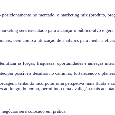
o posicionamento no mercado, o marketing mix (produto, preço
marketing será executado para alcançar o público-alvo e gera
ionais, bem como a utilização de analytics para medir a eficá
dentificar as
forças, fraquezas, oportunidades e ameaças inter
 antecipar possíveis desafios no caminho, fortalecendo o planea
ordagem, tentando incorporar uma perspetiva mais fluida e co
ões ao longo do tempo, permitindo uma avaliação mais adapt
 negócios será colocado em prática.