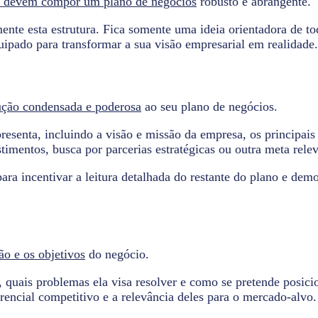
e devem compor um plano de negócios
robusto e abrangente.
nte esta estrutura. Fica somente uma ideia orientadora de tod
uipado para transformar a sua visão empresarial em realidade.
ução condensada e poderosa
ao seu plano de negócios.
resenta, incluindo a visão e missão da empresa, os principais 
stimentos, busca por parcerias estratégicas ou outra meta rele
para incentivar a leitura detalhada do restante do plano e dem
ão e os objetivos
do negócio.
 quais problemas ela visa resolver e como se pretende posici
erencial competitivo e a relevância deles para o mercado-alvo.